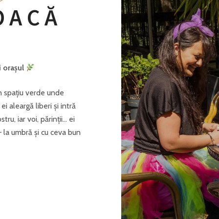
OACĂ
i orașul
un spațiu verde unde
i aleargă liberi și intră
ru, iar voi, părinții… ei
 la umbră și cu ceva bun