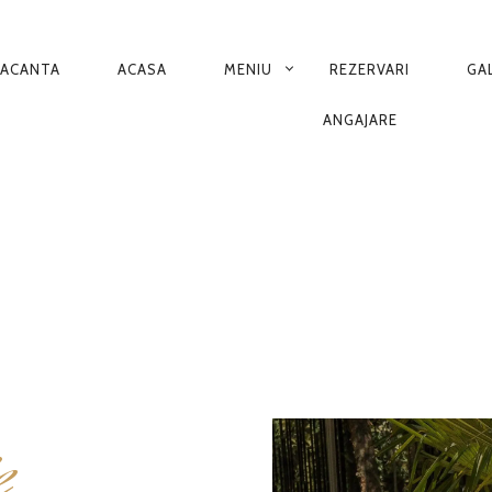
ACANTA
ACASA
MENIU
REZERVARI
GA
Y
ANGAJARE
TION
e