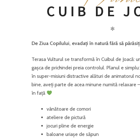
CUIB DE J
✻
De Ziua Copilului, evadați în natură fără să părăsiț
Terasa Vulturul se transformă în Cuibul de Joacă: 
gașca de prichindei preia controlul. Planul e simplu: e
în super-misiuni distractive alături de animatorul nost
bine, aveți parte de acea minune numită relaxare —
în față
vânătoare de comori
ateliere de pictură
jocuri pline de energie
baloane uriașe de săpun