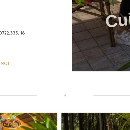
 0722.335.116
 NOI
✻